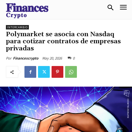
𝐅𝐢𝐧𝐚𝐧𝐜𝐞𝐬
𝐂𝐫𝐲𝐩𝐭𝐨
INTERCAMBIO
Polymarket se asocia con Nasdaq
para cotizar contratos de empresas
privadas
May 20, 2026
0
Por
Financescrypto