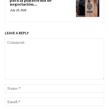
para la plataforma de
negociación...
July 29, 2026
LEAVE A REPLY
Comment:
Na
Ema