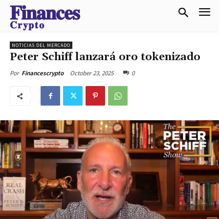
𝐅𝐢𝐧𝐚𝐧𝐜𝐞𝐬
𝐂𝐫𝐲𝐩𝐭𝐨
NOTICIAS DEL MERCADO
Peter Schiff lanzará oro tokenizado
October 23, 2025
0
Por
Financescrypto