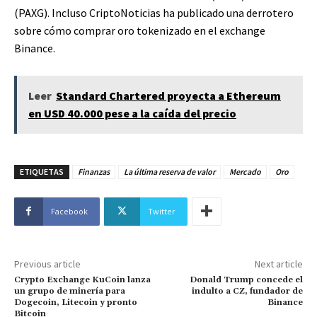
(PAXG). Incluso CriptoNoticias ha publicado una derrotero
sobre cómo comprar oro tokenizado en el exchange
Binance.
Leer
Standard Chartered proyecta a Ethereum
en USD 40.000 pese a la caída del precio
ETIQUETAS
Finanzas
La última reserva de valor
Mercado
Oro
Facebook
Twitter
Previous article
Next article
Crypto Exchange KuCoin lanza
Donald Trump concede el
un grupo de minería para
indulto a CZ, fundador de
Dogecoin, Litecoin y pronto
Binance
Bitcoin