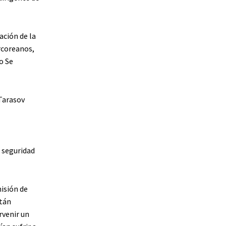
ación de la
rcoreanos,
o Se
Tarasov
a seguridad
isión de
stán
rvenir un