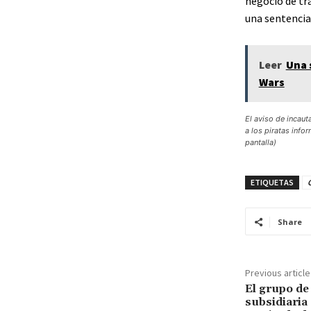
negocio de tr
una sentencia
Leer
Una 
Wars
El aviso de incaut
a los piratas info
pantalla)
ETIQUETAS
C
Share
Previous article
El grupo de 
subsidiaria