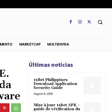
SO
REGLAMENTO
MARKETCAP
MULTIDIVISA
Últimas noticias
E.
1xBet Philippines
ada
Download Application
Security Guide
ware
August 8, 2026
Mise à jour 1xbet APK –
guide de vérification du