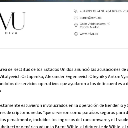
 Área de Rectitud de los Estados Unidos anunció las acusaciones de
italyevich Ostapenko, Alexander Evgenievich Oleynik y Anton Vya
ndolos de servicios operativos que ayudaron a los delincuentes a 
.
estamente estuvieron involucrados en la operación de Bender.io y S
es de criptomonedas “que sirvieron como paraísos seguros para 
dos penalmente, incluidos los ingresos del ransomware y el fraude
ubdirector genérico adjunto Brent Wible, el dirigente de Wible, el 