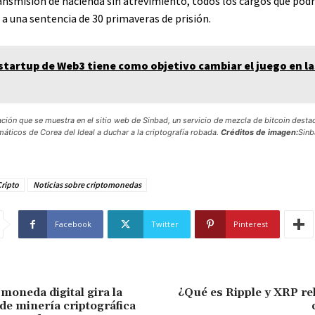
ansmisión de hacienda sin atrevimiento, todos los cargos que podrí
 a una sentencia de 30 primaveras de prisión.
startup de Web3 tiene como objetivo cambiar el juego en la
ación que se muestra en el sitio web de Sinbad, un servicio de mezcla de bitcoin dest
rmáticos de Corea del Ideal a duchar a la criptografía robada.
Créditos de imagen:
Sinb
ripto
Noticias sobre criptomonedas
Facebook
Twitter
Pinterest
moneda digital gira la
¿Qué es Ripple y XRP re
 de minería criptográfica