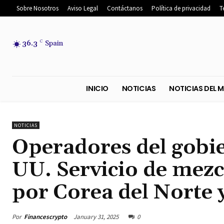
Sobre Nosotros
Aviso Legal
Contáctanos
Política de privacidad
T
36.3
C
Spain
INICIO
NOTICIAS
NOTICIA
NOTICIAS
Operadores del gobie
UU. Servicio de mezcl
por Corea del Norte 
Por
Financescrypto
January 31, 2025
0