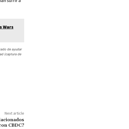
an sufrir a
s Wars
acado de ayudar
ad (captura de
Next article
lacionados
con CBDC?