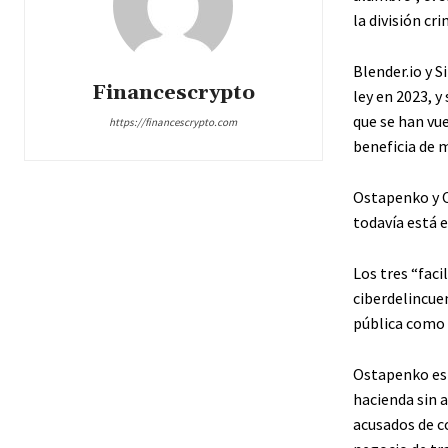
la división cr
Blender.io y S
Financescrypto
ley en 2023, 
que se han vu
https://financescrypto.com
beneficia de 
Ostapenko y O
todavía está 
Los tres “faci
ciberdelincuen
pública como 
Ostapenko est
hacienda sin 
acusados ​​de 