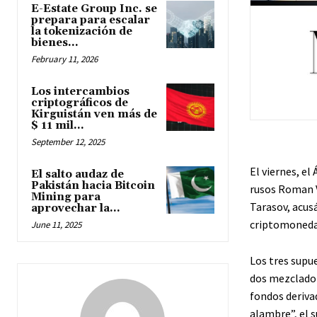
E-Estate Group Inc. se
prepara para escalar
la tokenización de
bienes...
February 11, 2026
Los intercambios
criptográficos de
Kirguistán ven más de
$ 11 mil...
September 12, 2025
El viernes, el
El salto audaz de
Pakistán hacia Bitcoin
rusos Roman V
Mining para
Tarasov, acusá
aprovechar la...
criptomoneda
June 11, 2025
Los tres supu
dos mezclador
fondos deriva
alambre”, el s