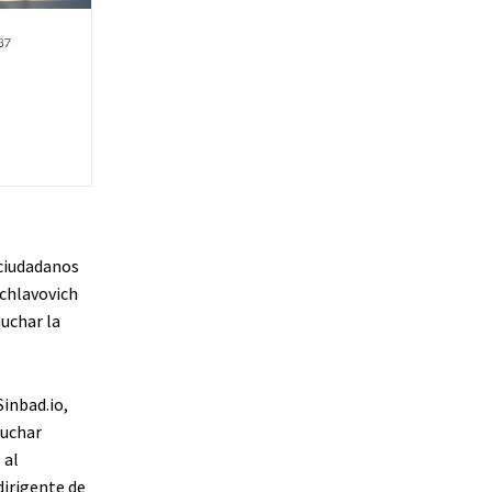
 ciudadanos
chlavovich
duchar la
inbad.io,
duchar
 al
dirigente de