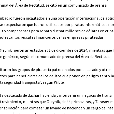
iminal del Área de Rectitud, se citó en un comunicado de prensa.
inbad.io fueron incautados en una operación internacional de aplic
y se sospecharon que fueron utilizados por piratas informáticos no
elto competentes para robar y duchar millones de dólares en cript
molestar los rescates financieros de las empresas pirateadas.
leynik fueron arrestados el 1 de diciembre de 2024, mientras que 
en genérico, según el comunicado de prensa del Área de Rectitud.
litaron los grupos de piratería patrocinados por el estado y otros
tes para beneficiarse de los delitos que ponen en peligro tanto l
la seguridad franquista”, según Wible.
á destacado de duchar hacienda y intervenir un negocio de transm
atrevimiento, mientras que Oleynik, de 44 primaveras, y Tarasov e
conspiración para cometer un lavado de hacienda y un cargo de inte