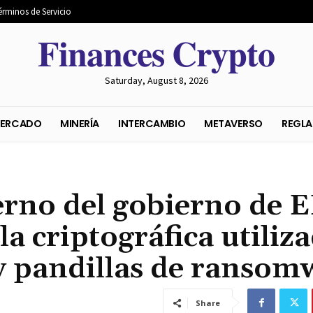
érminos de Servicio
𝐅𝐢𝐧𝐚𝐧𝐜𝐞𝐬 𝐂𝐫𝐲𝐩𝐭𝐨
Saturday, August 8, 2026
S DEL MERCADO
MINERÍA
INTERCAMBIO
METAVER
rno del gobierno de E
a criptográfica utiliz
y pandillas de ransom
Share