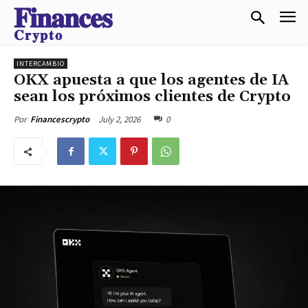
𝐅𝐢𝐧𝐚𝐧𝐜𝐞𝐬
𝐂𝐫𝐲𝐩𝐭𝐨
INTERCAMBIO
OKX apuesta a que los agentes de IA
sean los próximos clientes de Crypto
July 2, 2026
0
Por
Financescrypto