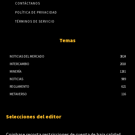
CONTÁCTANOS
POLÍTICA DE PRIVACIDAD
TÉRMINOS DE SERVICIO
Temas
NOTICIAS DEL MERCADO
3824
INTERCAMBIO
2018
MINERÍA
1281
NOTICIAS
989
REGLAMENTO
621
METAVERSO
116
Selecciones del editor
Coinbase recorta restricciones de cuenta de baja calidad