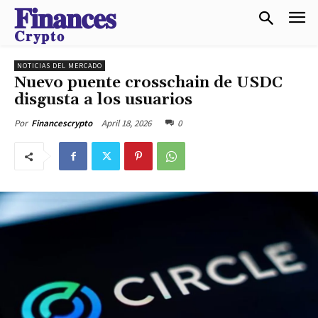
𝐅𝐢𝐧𝐚𝐧𝐜𝐞𝐬
𝐂𝐫𝐲𝐩𝐭𝐨
NOTICIAS DEL MERCADO
Nuevo puente crosschain de USDC
disgusta a los usuarios
April 18, 2026
0
Por
Financescrypto