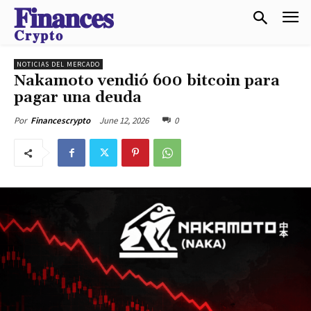
𝐅𝐢𝐧𝐚𝐧𝐜𝐞𝐬
𝐂𝐫𝐲𝐩𝐭𝐨
NOTICIAS DEL MERCADO
Nakamoto vendió 600 bitcoin para
pagar una deuda
June 12, 2026
0
Por
Financescrypto