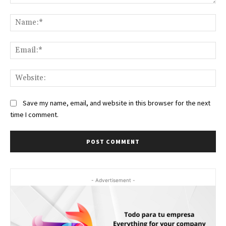
Comment:
Na
Ema
Web
Save my name, email, and website in this browser for the next
time I comment.
- Advertisement -