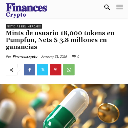
𝐅𝐢𝐧𝐚𝐧𝐜𝐞𝐬
𝐂𝐫𝐲𝐩𝐭𝐨
NOTICIAS DEL MERCADO
Mints de usuario 18,000 tokens en
Pumpfun, Nets $ 3.8 millones en
ganancias
January 31, 2025
0
Por
Financescrypto