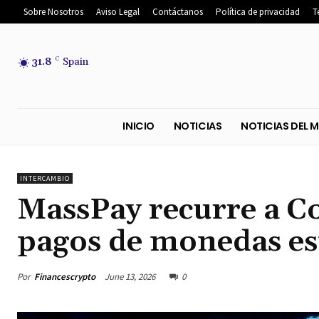
Sobre Nosotros
Aviso Legal
Contáctanos
Política de privacidad
T
31.8
C
Spain
INICIO
NOTICIAS
NOTICIA
INTERCAMBIO
MassPay recurre a Co
pagos de monedas es
Por
Financescrypto
June 13, 2026
0