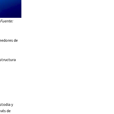
 Fuente:
eedores de
structura
stodia y
vés de