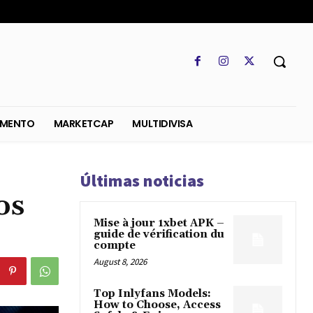
SO
REGLAMENTO
MARKETCAP
MULTIDIVISA
Últimas noticias
os
Mise à jour 1xbet APK –
guide de vérification du
compte
August 8, 2026
Top Inlyfans Models:
How to Choose, Access