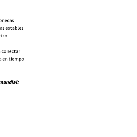
monedas
das estables
izo.
a conectar
za en tiempo
 mundial: