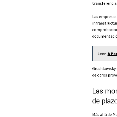
transferencias
Las empresas 
infraestructur
comprobacione
documentación
Leer
A Pa
Grushkowsky d
de otros prove
Las mon
de plaz
Más allá de M