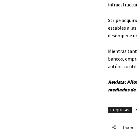
infraestructu
Stripe adquir
estables a las
desempeñe un 
Mientras tant
bancos, empre
auténtico uti
Revista:
Pilo
mediados de
ETIQUETAS
Share