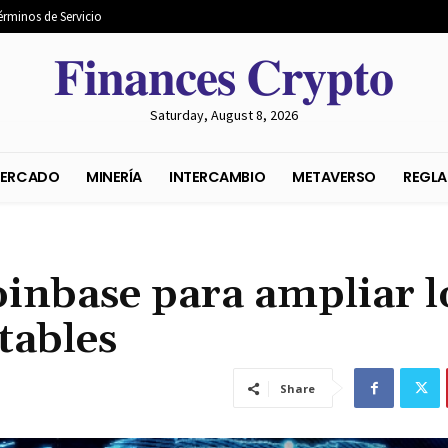
érminos de Servicio
𝐅𝐢𝐧𝐚𝐧𝐜𝐞𝐬 𝐂𝐫𝐲𝐩𝐭𝐨
Saturday, August 8, 2026
S DEL MERCADO
MINERÍA
INTERCAMBIO
METAVER
inbase para ampliar l
tables
Share