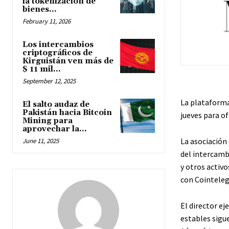
la tokenización de
bienes...
February 11, 2026
Los intercambios
criptográficos de
Kirguistán ven más de
$ 11 mil...
September 12, 2025
La plataforma
El salto audaz de
Pakistán hacia Bitcoin
jueves para o
Mining para
aprovechar la...
La asociación 
June 11, 2025
del intercambi
y otros activ
con Cointeleg
El director e
estables sigu