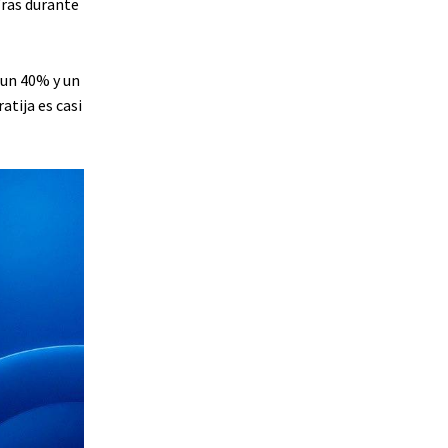
fras durante
 un 40% y un
tija es casi