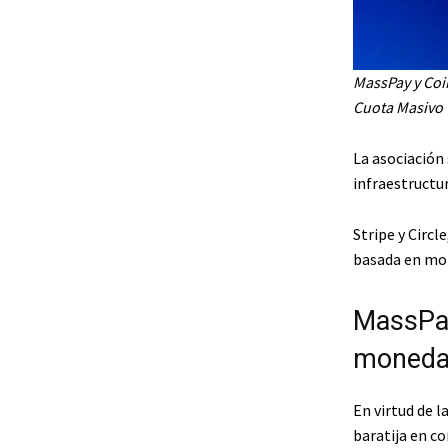
MassPay y Coi
Cuota Masivo
La asociación
infraestructu
Stripe y Circ
basada en mon
MassPay
moneda
En virtud de l
baratija en c