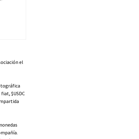
ociación el
ptográfica
 fiat,
$USDC
ompartida
 monedas
compañía.