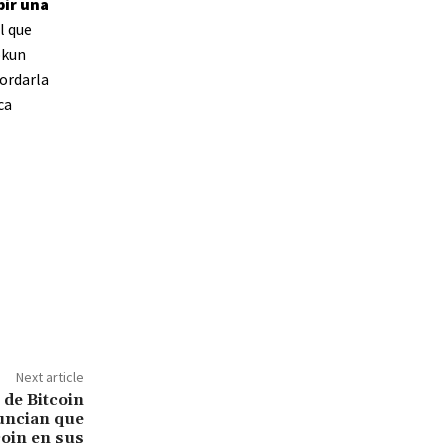
bir una
l que
okun
ordarla
ca
Next article
 de Bitcoin
uncian que
coin en sus