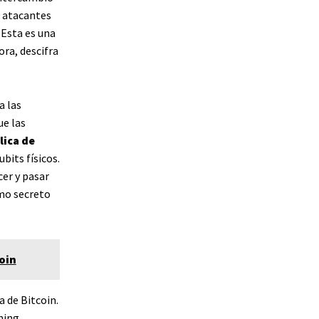
s atacantes
 Esta es una
ra, descifra
a las
ue las
lica de
bits físicos.
er y pasar
omo secreto
oin
 de Bitcoin.
ning