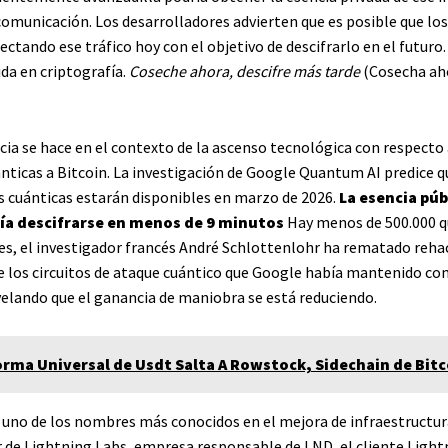
 comunicación. Los desarrolladores advierten que es posible que lo
ectando ese tráfico hoy con el objetivo de descifrarlo en el futuro.
da en criptografía.
Coseche ahora, descifre más tarde
(Cosecha aho
cia se hace en el contexto de la ascenso tecnológica con respecto 
ticas a Bitcoin. La investigación de Google Quantum AI predice q
cuánticas estarán disponibles en marzo de 2026.
La esencia púb
ía descifrarse en menos de 9 minutos
Hay menos de 500.000 qu
s, el investigador francés André Schlottenlohr ha rematado rehac
 de los circuitos de ataque cuántico que Google había mantenido c
velando que el ganancia de maniobra se está reduciendo.
orma Universal de Usdt Salta A Rowstock, Sidechain de Bitc
uno de los nombres más conocidos en el mejora de infraestructura
 de Lightning Labs, empresa responsable de LND, el cliente Light