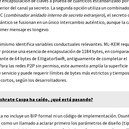
encapsulación de claves a prueba de cuánticos estandarizado por
terior del canal ya secreto. La segunda opción utiliza un combinado
C (
combinador anidado interno de secreto extranjero
), el secreto 
ántico se fusionan en un único intercambio auténtico, aunque la c
rimer mensaje es longevo.
mismo identifica variables conductuales relevantes. ML-KEM requi
 procese una esencia de encapsulación de 1184 bytes, en comparac
nte de 64 bytes de ElligatorSwift, antiguamente de completar el
Para las redes P2P sin permiso, este aumento amplía la superficie
servicio y puede requerir límites de bytes más estrictos y tiempos
cortos, según los desarrolladores.
ashrate Caspa ha caído, ¿qué está pasando?
a no incluye un BIP formal ni un código de implementación. Osu
 como un llamado a aclarar primero los parámetros de diseño (ti