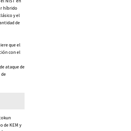
 el NIST en
r híbrido
clásico y el
antidad de
ere que el
ión con el
 de ataque de
 de
ntokun
po de KEM y