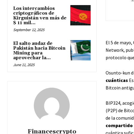
Los intercambios
criptográficos de
Kirguistán ven más de
$ 11 mil...
September 12, 2025
El 5 de mayo,
El salto audaz de
Pakistán hacia Bitcoin
Network, publ
Mining para
protocolo que
aprovechar la...
June 11, 2025
Osunto-kun d
cuánticas
Es
Bitcoin antig
BIP324, acogi
(P2P) de Bitco
de la comunida
compartido p
Financescrypto
cuántica sufi