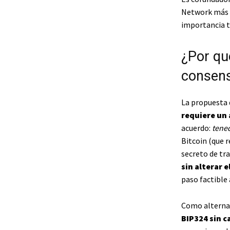
Network más u
importancia té
¿Por qu
consen
La propuesta 
requiere un
acuerdo:
tene
Bitcoin (que 
secreto de tr
sin alterar e
paso factible 
Como alternat
BIP324 sin c