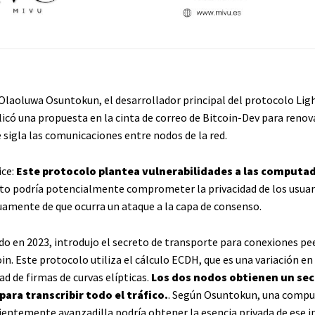
 Olaoluwa Osuntokun, el desarrollador principal del protocolo Lig
icó una propuesta en la cinta de correo de Bitcoin-Dev para renov
 sigla las comunicaciones entre nodos de la red.
ice:
Este protocolo plantea vulnerabilidades a las computa
to podría potencialmente comprometer la privacidad de los usuar
uamente de que ocurra un ataque a la capa de consenso.
do en 2023, introdujo el secreto de transporte para conexiones pe
in. Este protocolo utiliza el cálculo ECDH, que es una variación en 
d de firmas de curvas elípticas.
Los dos nodos obtienen un se
ara transcribir todo el tráfico.
. Según Osuntokun, una comp
cientemente avanzadilla podría obtener la esencia privada de ese 