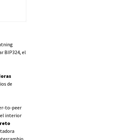
htning
ar BIP324, el
doras
ios de
er-to-peer
el interior
creto
utadora
intercambio