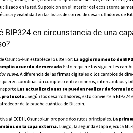
tilizado en la red. Su posición en el interior del ecosistema aume
cnica y visibilidad en las listas de correo de desarrolladores de Bit
é BIP324 en circunstancia de una cap
so?
de Osunto-kun establece lo ulterior:
La aggiornamento de BIP3
 amplio acuerdo de mercado
Esto requiere los siguientes cambi
dor suave
. A diferencia de las firmas digitales o los cambios de dir
requieren coordinación completo entre mineros, intercambios y bil
ansporte
Las actualizaciones se pueden realizar de forma i
l protocolo.
. Según los desarrolladores, esto convierte a BIP324 
alrededor de la prueba cuántica de Bitcoin.
iva al ECDH, Osuntokun propone dos rutas principales.
La primer
ambios en la capa externa.
Luego, la segunda etapa ejecuta ML