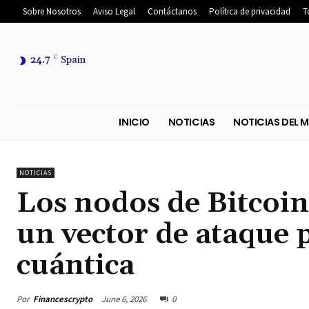
Sobre Nosotros
Aviso Legal
Contáctanos
Política de privacidad
T
24.7
C
Spain
INICIO
NOTICIAS
NOTICIA
NOTICIAS
Los nodos de Bitcoin
un vector de ataque 
cuántica
Por
Financescrypto
June 6, 2026
0