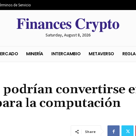
érminos de Servicio
𝐅𝐢𝐧𝐚𝐧𝐜𝐞𝐬 𝐂𝐫𝐲𝐩𝐭𝐨
Saturday, August 8, 2026
S DEL MERCADO
MINERÍA
INTERCAMBIO
METAVER
 podrían convertirse 
para la computación
Share