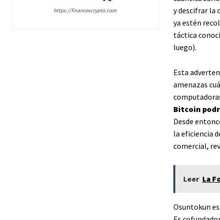
y descifrar la
https://financescrypto.com
ya estén recol
táctica conoci
luego).
Esta adverten
amenazas cuán
computadoras 
Bitcoin podr
Desde entonce
la eficiencia
comercial, re
Leer
La F
Osuntokun es 
Es cofundador