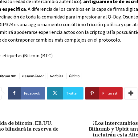
 aleatoriedad de intercambio auténtico).
antiguamente de escri
 específica
. A diferencia de los cambios en la capa de firma digita
rdinación de toda la comunidad para impresionar al Q-Day, Osunt
BIP324 es una aggiornamento con último fricción política y que ab
mitirá apoderarse experiencia actos con la criptografía poscuánti
 de contraponer cambios más complejos en el protocolo.
e etiquetas)Bitcoin (BTC)
itcoin BIP
Desarrollador
Noticias
Último
Facebook
Twitter
Pinterest
ída de bitcoin, EE.UU.
¡Los intercambios
o blindará la reserva de
Bithumb y Upbit an
incluirán esta Alt