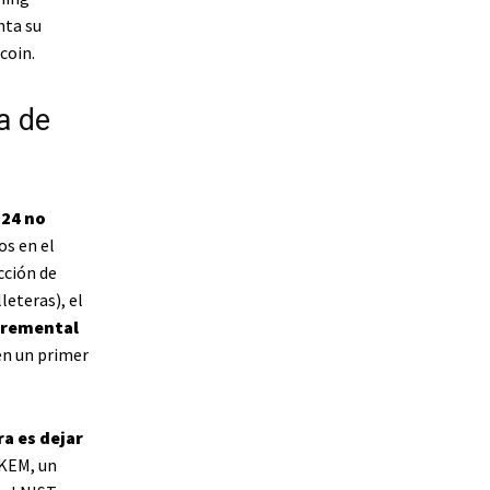
nta su
coin.
a de
24 no
os en el
ección de
leteras), el
ncremental
en un primer
a es dejar
-KEM, un