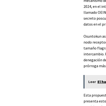
mecanismo de 
2024, en el in
llamado OEIN
secreto poscu
datos en el p
Osuntokun asi
nodo receptor
tamaño flagra
intercambio. 
denegación de 
prórroga más 
Leer
El h
Esta propuest
presenta esto