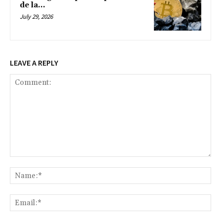
de la...
July 29, 2026
LEAVE A REPLY
Comment:
Na
Ema