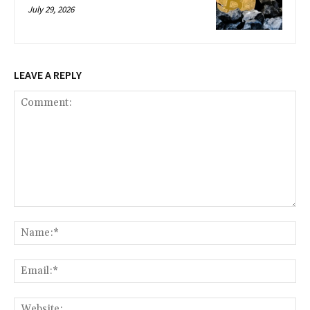
July 29, 2026
LEAVE A REPLY
Comment:
Na
Ema
Web