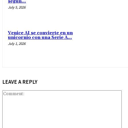
según...
July 5, 2026
Venice AI se convierte en un
unicornio con una Serie A...
July 1, 2026
LEAVE A REPLY
Co