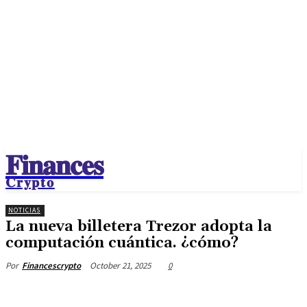
𝐅𝐢𝐧𝐚𝐧𝐜𝐞𝐬
𝐂𝐫𝐲𝐩𝐭𝐨
NOTICIAS
La nueva billetera Trezor adopta la
computación cuántica. ¿cómo?
October 21, 2025
0
Por
Financescrypto