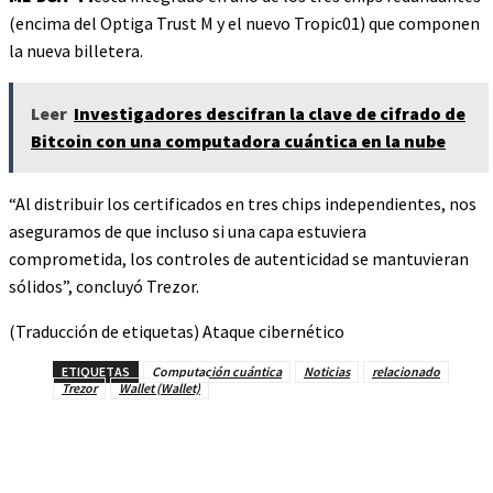
(encima del Optiga Trust M y el nuevo Tropic01) que componen
la nueva billetera.
Leer
Investigadores descifran la clave de cifrado de
Bitcoin con una computadora cuántica en la nube
“Al distribuir los certificados en tres chips independientes, nos
aseguramos de que incluso si una capa estuviera
comprometida, los controles de autenticidad se mantuvieran
sólidos”, concluyó Trezor.
(Traducción de etiquetas) Ataque cibernético
ETIQUETAS
Computación cuántica
Noticias
relacionado
Trezor
Wallet (Wallet)
Facebook
Twitter
Pinterest
WhatsAp