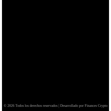
España adjudica la custodia de sus bitcoin incautados a
Prosegur
November 12, 2025
XRP ha perdido su trono: estas Altcoins están
experimentando un aumento en el volumen de operaciones
en Corea del Sur durante las últimas 24...
May 8, 2026
Arthur Hayes transfiere millones en PENDLE, ENA, LDO a
FalconX, lo que significa para las Altcoins
February 5, 2026
© 2026 Todos los derechos reservados | Desarrollado por Finances Crypto