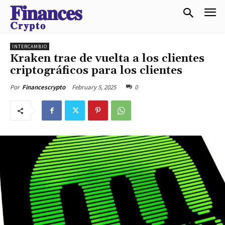
𝐅𝐢𝐧𝐚𝐧𝐜𝐞𝐬
𝐂𝐫𝐲𝐩𝐭𝐨
INTERCAMBIO
Kraken trae de vuelta a los clientes
criptográficos para los clientes
February 5, 2025
0
Por
Financescrypto