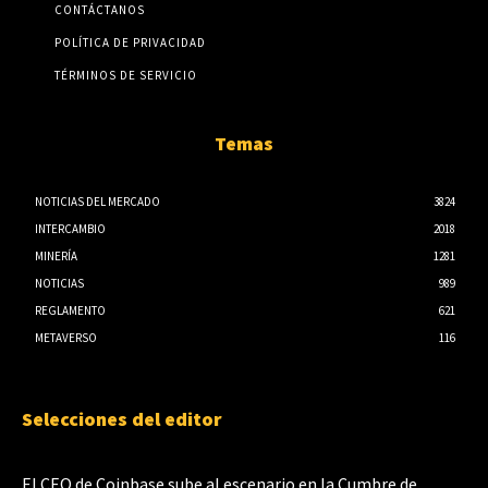
CONTÁCTANOS
POLÍTICA DE PRIVACIDAD
TÉRMINOS DE SERVICIO
Temas
NOTICIAS DEL MERCADO
3824
INTERCAMBIO
2018
MINERÍA
1281
NOTICIAS
989
REGLAMENTO
621
METAVERSO
116
Selecciones del editor
El CEO de Coinbase sube al escenario en la Cumbre de