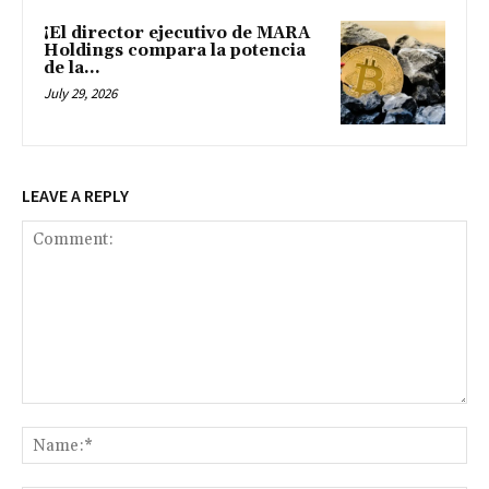
¡El director ejecutivo de MARA
Holdings compara la potencia
de la...
July 29, 2026
LEAVE A REPLY
Comment:
Na