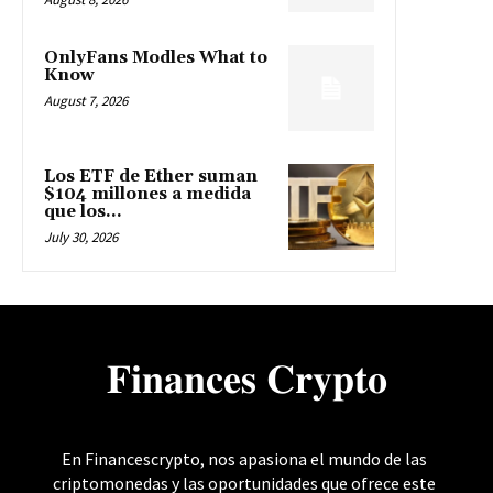
OnlyFans Modles What to
Know
August 7, 2026
Los ETF de Ether suman
$104 millones a medida
que los...
July 30, 2026
𝐅𝐢𝐧𝐚𝐧𝐜𝐞𝐬 𝐂𝐫𝐲𝐩𝐭𝐨
En Financescrypto, nos apasiona el mundo de las
criptomonedas y las oportunidades que ofrece este