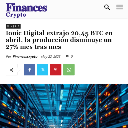
𝐅𝐢𝐧𝐚𝐧𝐜𝐞𝐬
𝐂𝐫𝐲𝐩𝐭𝐨
MINERÍA
Ionic Digital extrajo 20,45 BTC en
abril, la producción disminuye un
27% mes tras mes
May 22, 2026
0
Por
Financescrypto