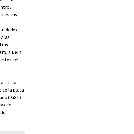
ontrol
 masivas.
 unidades
y las
tras
ro, a Delhi
uertes del
el 12 de
 de la plata
cios (IGST)
las de
ado