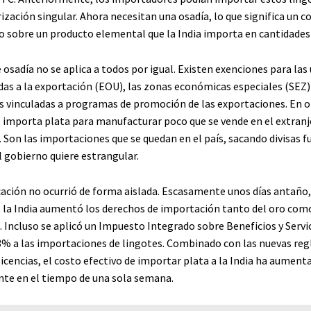
zación singular. Ahora necesitan una osadía, lo que significa un c
o sobre un producto elemental que la India importa en cantidades
e osadía no se aplica a todos por igual. Existen exenciones para las
as a la exportación (EOU), las zonas económicas especiales (SEZ) 
 vinculadas a programas de promoción de las exportaciones. En o
e importa plata para manufacturar poco que se vende en el extranje
 Son las importaciones que se quedan en el país, sacando divisas f
el gobierno quiere estrangular.
cación no ocurrió de forma aislada. Escasamente unos días antaño, 
 la India aumentó los derechos de importación tanto del oro como
. Incluso se aplicó un Impuesto Integrado sobre Beneficios y Servi
 3% a las importaciones de lingotes. Combinado con las nuevas reg
icencias, el costo efectivo de importar plata a la India ha aument
te en el tiempo de una sola semana.