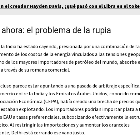
n el creador Hayden Davis, ¿qué pasó con el Libra en el tok
ahora: el problema de la rupia
la India ha estado cayendo, presionada por una combinación de fa
mento de los costos de la energía vinculados a las tensiones geopo
no de los mayores importadores de petróleo del mundo, absorbe 
a través de su romana comercial.
cluso parece estar apuntando a una pasada de arbitraje específica.
omercio entre la India y los Emiratos Árabes Unidos, conocido co
sociación Económica (CEPA), había creado una brecha de precios qu
estaban explotando. Los importadores podrían importar plata a t
os EAU a tasas preferenciales, subcotizando efectivamente la estr
pico. Al restringir las importaciones y aumentar los aranceles
te, Delhi está cerrando ese vano justo.