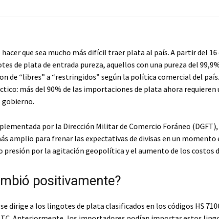
 hacer que sea mucho más difícil traer plata al país. A partir del 1
otes de plata de entrada pureza, aquellos con una pureza del 99,9%
ron de “libres” a “restringidos” según la política comercial del país.
ctico: más del 90% de las importaciones de plata ahora requieren 
l gobierno.
plementada por la Dirección Militar de Comercio Foráneo (DGFT), 
ás amplio para frenar las expectativas de divisas en un momento 
o presión por la agitación geopolítica y el aumento de los costos d
mbió positivamente?
 se dirige a los lingotes de plata clasificados en los códigos HS 71
ITC. Anteriormente, los importadores podían importar estos lingo