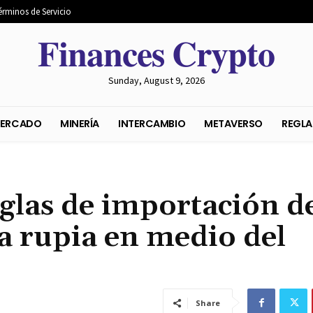
érminos de Servicio
𝐅𝐢𝐧𝐚𝐧𝐜𝐞𝐬 𝐂𝐫𝐲𝐩𝐭𝐨
Sunday, August 9, 2026
S DEL MERCADO
MINERÍA
INTERCAMBIO
METAVER
eglas de importación d
la rupia en medio del
Share