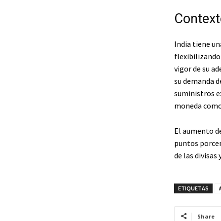
Context
India tiene un
flexibilizand
vigor de su a
su demanda de
suministros ex
moneda como e
El aumento de
puntos porcen
de las divisas
ETIQUETAS
Share