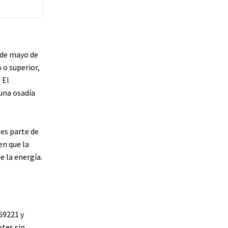
6 de mayo de
 o superior,
 El
una osadía
es parte de
en que la
e la energía.
069221 y
tes sin