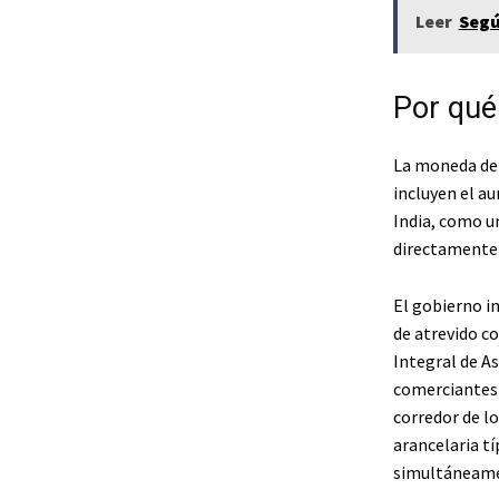
Leer
Segú
Por qué 
La moneda de 
incluyen el au
India, como u
directamente 
El gobierno in
de atrevido c
Integral de A
comerciantes 
corredor de l
arancelaria tí
simultáneamen