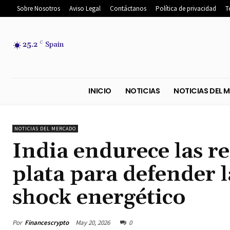
Sobre Nosotros
Aviso Legal
Contáctanos
Política de privacidad
T
25.2
C
Spain
INICIO
NOTICIAS
NOTICIA
NOTICIAS DEL MERCADO
India endurece las r
plata para defender 
shock energético
Por
Financescrypto
May 20, 2026
0