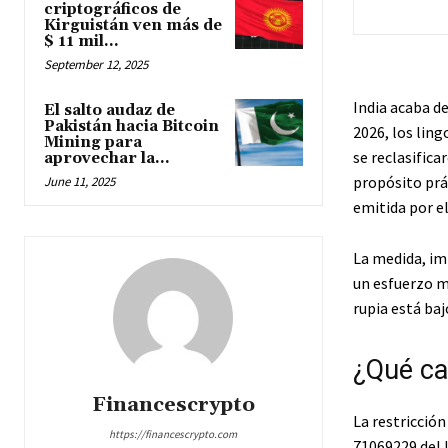
criptográficos de
Kirguistán ven más de
$ 11 mil...
September 12, 2025
India acaba de
El salto audaz de
Pakistán hacia Bitcoin
2026, los ling
Mining para
se reclasifica
aprovechar la...
propósito prá
June 11, 2025
emitida por e
La medida, im
un esfuerzo m
rupia está baj
¿Qué ca
Financescrypto
La restricción
https://financescrypto.com
71069229 del 