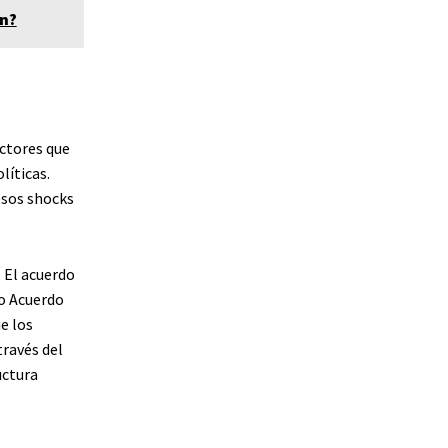
en?
ctores que
líticas.
esos shocks
 El acuerdo
mo Acuerdo
e los
ravés del
uctura