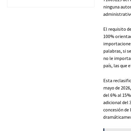
ninguna autori
administrativ
El requisito d
100% orientad
importaciones
palabras, si s
no le importa.
país, las que 
Esta reclasifi
mayo de 2026,
del 6% al 15%
adicional del
concesión de l
dramáticamen