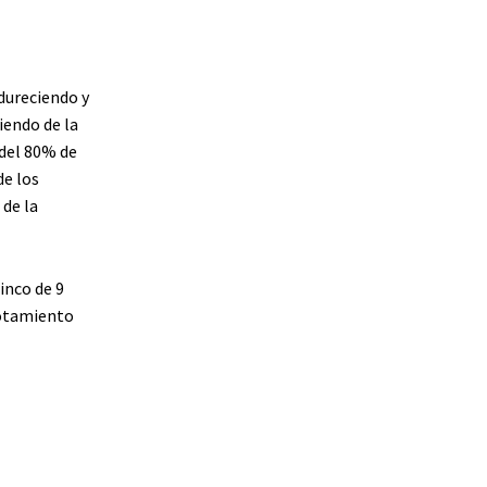
ndureciendo y
iendo de la
del 80% de
de los
 de la
inco de 9
gotamiento