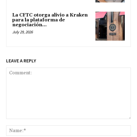
La CFTC otorga alivio a Kraken
para la plataforma de
negociación...
July 29, 2026
LEAVE A REPLY
Comment:
Na