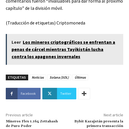
comentarios fueron “invaluables para dar forma al próximo
capítulo” de la división móvil.
(Traducción de etiquetas) Criptomoneda
Leer
Los mineros criptográficos se enfrentan a
penas de cárcel mientras Tayikistán lucha
contra los apagones invernales
ETIQUETAS
Noticias
Solana (SOL)
Últimas
Facebook
Twitter
Previous article
Next article
Mineros Flex 1.164 Zettahash
Bybit Kazajstán presenta la
de Puro Poder
primera transacción