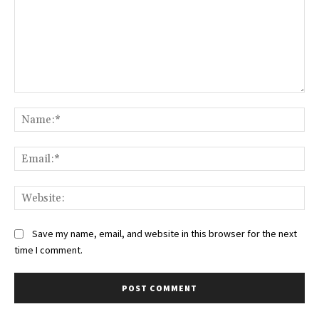
Comment:
Na
Ema
Web
Save my name, email, and website in this browser for the next
time I comment.