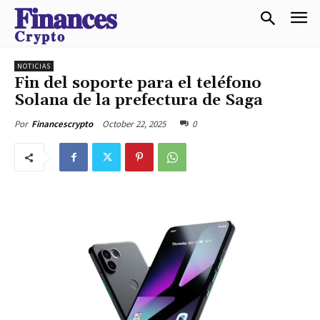
𝐅𝐢𝐧𝐚𝐧𝐜𝐞𝐬
𝐂𝐫𝐲𝐩𝐭𝐨
NOTICIAS
Fin del soporte para el teléfono
Solana de la prefectura de Saga
October 22, 2025
0
Por
Financescrypto