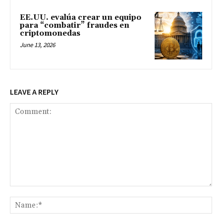
EE.UU. evalúa crear un equipo
para “combatir” fraudes en
criptomonedas
June 13, 2026
LEAVE A REPLY
Comment:
Na