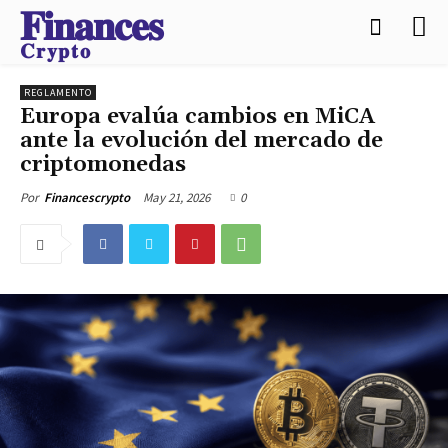
𝐅𝐢𝐧𝐚𝐧𝐜𝐞𝐬
𝐂𝐫𝐲𝐩𝐭𝐨
REGLAMENTO
Europa evalúa cambios en MiCA
ante la evolución del mercado de
criptomonedas
May 21, 2026
0
Por
Financescrypto