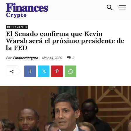
𝐅𝐢𝐧𝐚𝐧𝐜𝐞𝐬
𝐂𝐫𝐲𝐩𝐭𝐨
REGLAMENTO
El Senado confirma que Kevin
Warsh será el próximo presidente de
la FED
May 13, 2026
0
Por
Financescrypto