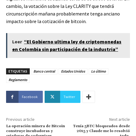
cambio, la votación sobre la Ley CLARITY que tendrá
circunscripción mañana probablemente tenga anciano
impacto sobre la cotización de bitcoin.
Leer
“El Gobierno ultima ley de criptomonedas
en Colombia sin participación de la industria”
ETIQUETAS
Banco central
Estados Unidos
Lo último
Reglamento
Facebook
Twitter
Previous article
Next article
La operación minera de Bitcoin
Tenía 5BTC bloqueados desde
construye incubadoras y
2015 y Claude me lo resolvió
criadoras de codornices
todo.