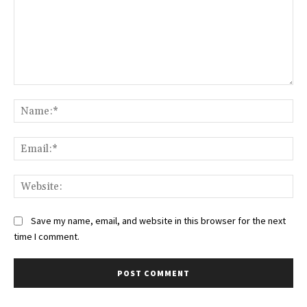
Comment:
Na
Ema
Web
Save my name, email, and website in this browser for the next
time I comment.