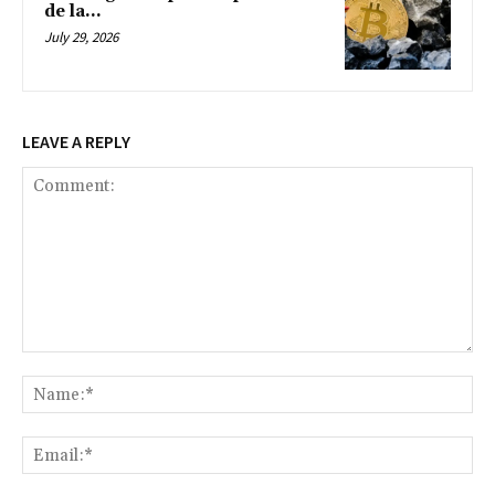
de la...
July 29, 2026
LEAVE A REPLY
Comment:
Na
Ema