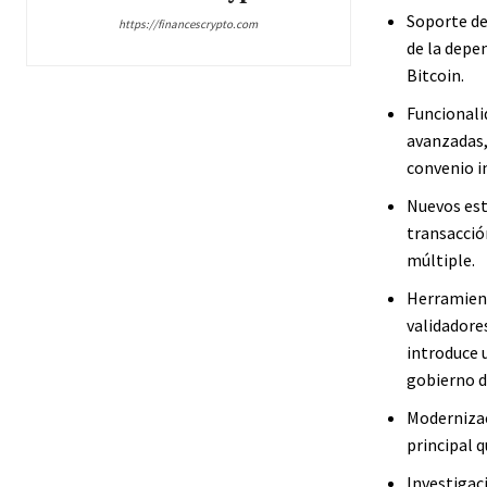
Soporte de
https://financescrypto.com
de la depe
Bitcoin.
Funcionali
avanzadas,
convenio i
Nuevos est
transacció
múltiple.
Herramient
validadores
introduce 
gobierno d
Modernizac
principal 
Investigac