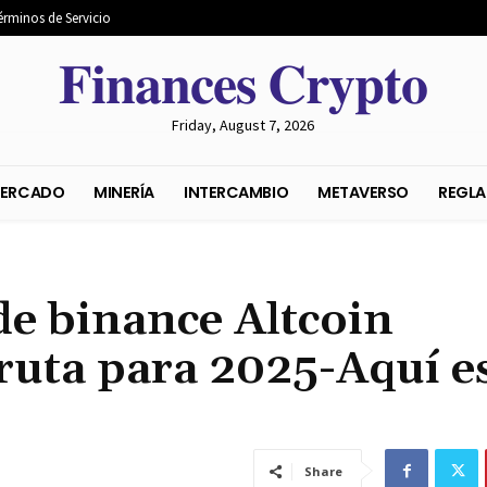
érminos de Servicio
𝐅𝐢𝐧𝐚𝐧𝐜𝐞𝐬 𝐂𝐫𝐲𝐩𝐭𝐨
Friday, August 7, 2026
S DEL MERCADO
MINERÍA
INTERCAMBIO
METAVER
 de binance Altcoin
ruta para 2025-Aquí e
Share