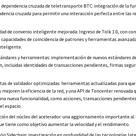
 dependencia cruzada de teletransporte BTC: integración de la fu
ndencia cruzada para permitir una interacción perfecta entre las 
dad de convenio inteligente mejorada: Ingreso de Tolk 1.0, con co
 capacidades de coincidencia de patrones y herramientas avanzad
nteligente.
ándares y herramientas: implementación de nuevos estándares d
n, incluidas identidades de transacciones pendientes, firmas segur
as de validador optimizadas: herramientas actualizadas para que
 mejoren la eficiencia de la red, y una API de Toncenter renovada 
una nueva funcionalidad, como acciones, transacciones pendientes
el espacio.
ión del núcleo del acelerador: una aggiornamento importante al
que tiene como objetivo aumentar la velocidad y el rendimiento.
ión Sidechain: investigación en profundidad de las tecnologías lat