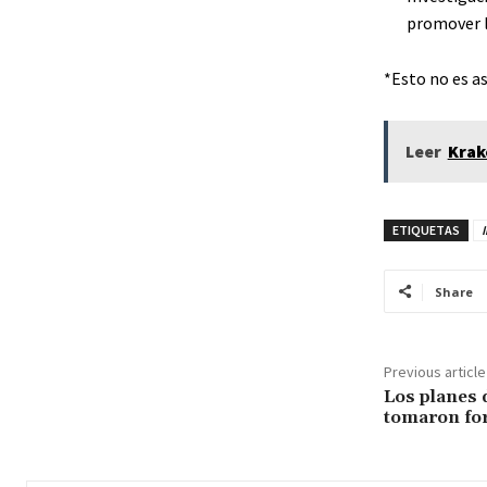
promover la
*Esto no es a
Leer
Krak
ETIQUETAS
Share
Previous article
Los planes 
tomaron fo