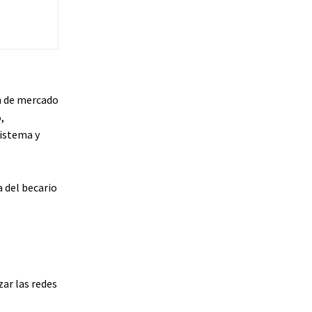
n de mercado
,
sistema y
a del becario
zar las redes