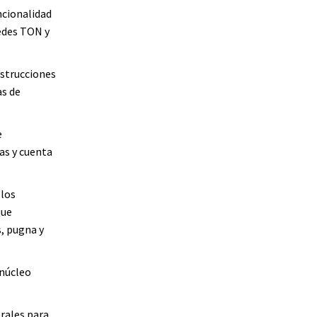
ncionalidad
redes TON y
nstrucciones
as de
e
as y cuenta
 los
que
, pugna y
 núcleo
erales para