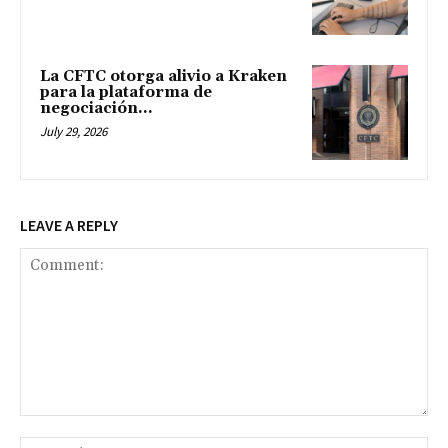
La CFTC otorga alivio a Kraken
para la plataforma de
negociación...
July 29, 2026
LEAVE A REPLY
Comment:
Na