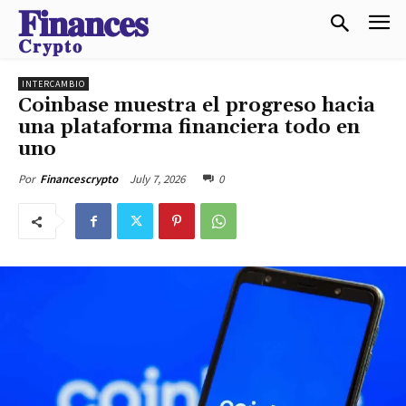
𝐅𝐢𝐧𝐚𝐧𝐜𝐞𝐬
𝐂𝐫𝐲𝐩𝐭𝐨
INTERCAMBIO
Coinbase muestra el progreso hacia
una plataforma financiera todo en
uno
July 7, 2026
0
Por
Financescrypto