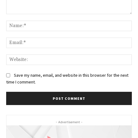
Comment:
Na
Ema
Web
Save my name, email, and website in this browser for the next
time I comment.
- Advertisement -