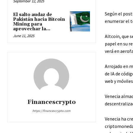
September 12, 2025
Según el post
El salto audaz de
Pakistán hacia Bitcoin
enumerar el t
Mining para
aprovechar la...
Altcoin, que s
June 11, 2025
papel en su re
verá en aerofa
Arrojado en m
de IA de códi
web y móviles,
Venecia almac
Financescrypto
descentralizad
https://financescrypto.com
Venecia ha cre
criptomonedas