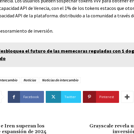
Venecia. Los usuarios pueden sospechar tokens VVV para obtener e
 capacidad API de Venecia, con el 1% de los tokens estacos que ot
pacidad API de la plataforma. distribuido a la comunidad a través d
sesoramiento de inversión.
desbloquea el futuro de las memecoras reguladas con $ dog
ado
Intercambio
Noticias
Noticias de intercambio
Facebook
Twitter
Pinterest
 ​​Iren superan los
Grayscale revela 
e expansión de 2024
inversi