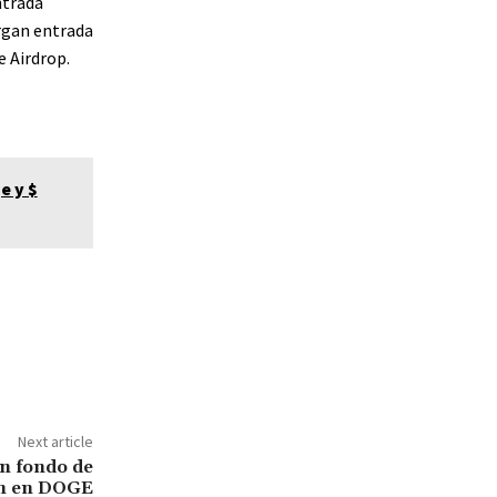
ntrada
organ entrada
e Airdrop.
e y $
Next article
un fondo de
ón en DOGE