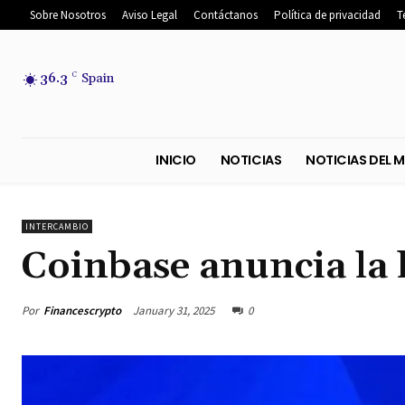
Sobre Nosotros
Aviso Legal
Contáctanos
Política de privacidad
T
36.3
C
Spain
INICIO
NOTICIAS
NOTICIA
INTERCAMBIO
Coinbase anuncia la 
Por
Financescrypto
January 31, 2025
0