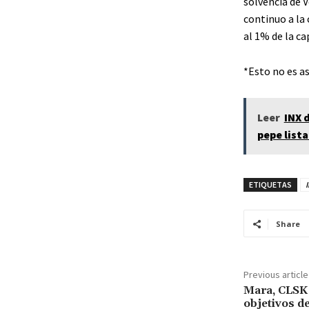
solvencia de 
continuo a la
al 1% de la ca
*Esto no es a
Leer
INX 
pepe list
ETIQUETAS
Share
Previous article
Mara, CLSK e
objetivos d