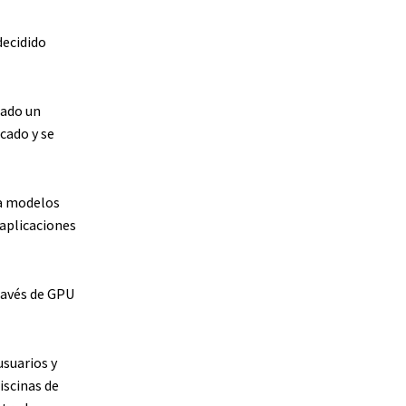
decidido
gado un
cado y se
 a modelos
 aplicaciones
ravés de GPU
usuarios y
iscinas de