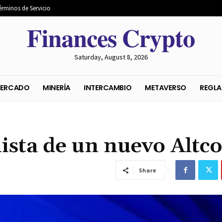
érminos de Servicio
𝐅𝐢𝐧𝐚𝐧𝐜𝐞𝐬 𝐂𝐫𝐲𝐩𝐭𝐨
Saturday, August 8, 2026
S DEL MERCADO
MINERÍA
INTERCAMBIO
METAVER
lista de un nuevo Altc
Share