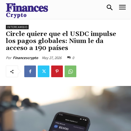
𝐅𝐢𝐧𝐚𝐧𝐜𝐞𝐬
𝐂𝐫𝐲𝐩𝐭𝐨
INTERCAMBIO
Circle quiere que el USDC impulse
los pagos globales: Nium le da
acceso a 190 países
May 27, 2026
0
Por
Financescrypto