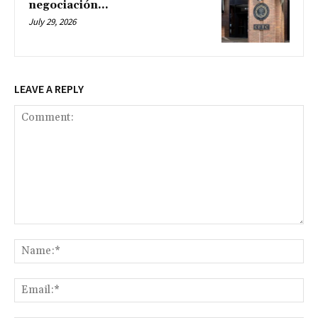
negociación...
July 29, 2026
LEAVE A REPLY
Comment:
Na
Ema