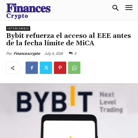
𝐅𝐢𝐧𝐚𝐧𝐜𝐞𝐬
𝐂𝐫𝐲𝐩𝐭𝐨
INTERCAMBIO
Bybit refuerza el acceso al EEE antes
de la fecha límite de MiCA
July 4, 2026
0
Por
Financescrypto