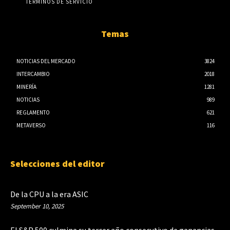
TÉRMINOS DE SERVICIO
Temas
NOTICIAS DEL MERCADO
3824
INTERCAMBIO
2018
MINERÍA
1281
NOTICIAS
989
REGLAMENTO
621
METAVERSO
116
Selecciones del editor
De la CPU a la era ASIC
September 10, 2025
El S&P 500 culmina su tercer año consecutivo de ganancias