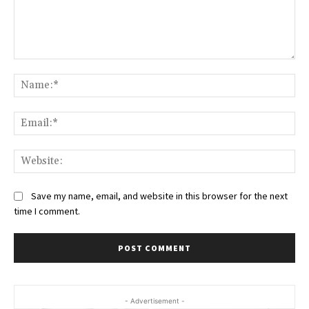
Comment:
Na
Ema
Web
Save my name, email, and website in this browser for the next
time I comment.
- Advertisement -