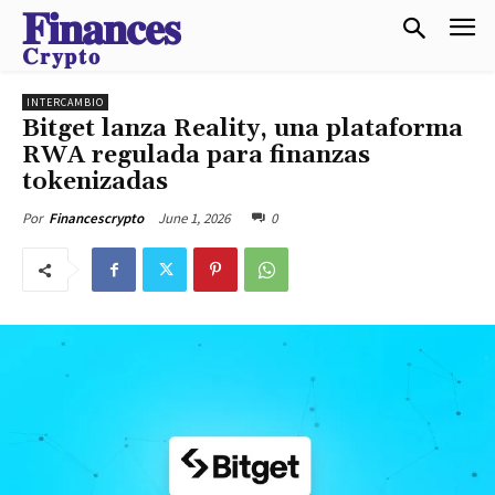
𝐅𝐢𝐧𝐚𝐧𝐜𝐞𝐬
𝐂𝐫𝐲𝐩𝐭𝐨
INTERCAMBIO
Bitget lanza Reality, una plataforma
RWA regulada para finanzas
tokenizadas
June 1, 2026
0
Por
Financescrypto