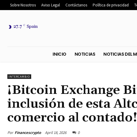
Sobre Nosotros
Aviso Legal
Contáctanos
Política de privacidad
T
27.7
C
Spain
INICIO
NOTICIAS
NOTICIA
INTERCAMBIO
¡Bitcoin Exchange B
inclusión de esta Alt
comercio al contado! 
Por
Financescrypto
April 18, 2026
0