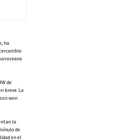
r, ha
intercambio
 surcoreano
RW de
en breve. La
 con won
entan la
lvínulo de
idad en el