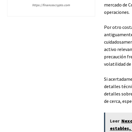
mercado de Co
https://financescrypto.com
operaciones.
Por otro cost
antiguamente 
cuidadosamente
activo releva
precaución fr
volatilidad de
Si acertadame
detalles técn
detalles sobre
de cerca, esp
Leer
Nexo
estables, 