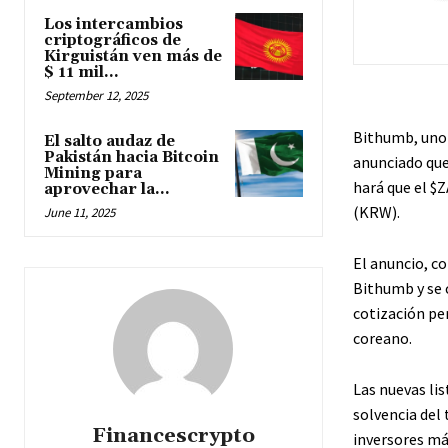
Los intercambios
criptográficos de
Kirguistán ven más de
$ 11 mil...
September 12, 2025
Bithumb, uno 
El salto audaz de
Pakistán hacia Bitcoin
anunciado que 
Mining para
hará que el
$
aprovechar la...
(KRW).
June 11, 2025
El anuncio, co
Bithumb y se c
cotización pe
coreano.
Las nuevas li
solvencia del
Financescrypto
inversores má