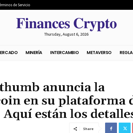
érminos de Servicio
𝐅𝐢𝐧𝐚𝐧𝐜𝐞𝐬 𝐂𝐫𝐲𝐩𝐭𝐨
Thursday, August 6, 2026
S DEL MERCADO
MINERÍA
INTERCAMBIO
METAVER
ithumb anuncia la
coin en su plataforma 
Aquí están los detalle
Share