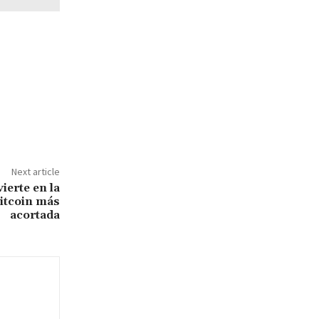
Next article
ierte en la
itcoin más
acortada