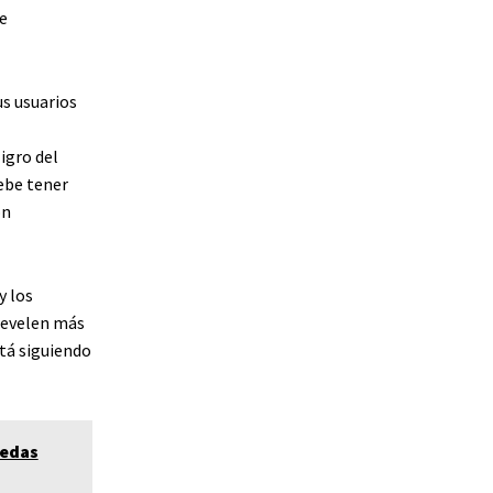
e
us usuarios
igro del
ebe tener
ón
y los
revelen más
stá siguiendo
nedas