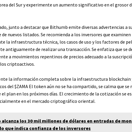
rea del Sur y experimente un aumento significativo en el grosor d
ado, junto a destacar que Bithumb emite diversas advertencias a s
de nuevos listados. Se recomienda a los inversores que examinen
 la infraestructura técnica, los casos de uso y los factores de pel
nte antiguamente de realizar una transacción. Se enfatiza que se d
ente a movimientos repentinos de precios adecuado a la suscripci
 los criptoactivos.
nte la información completa sobre la infraestructura blockchain 
icos del
$ZAMA
El token aún no se ha compartido, se calma que se 
 el plan en los próximos días. El crecimiento de la cotización se e
ecialmente en el mercado criptográfico oriental.
 alcanza los 30 mil millones de dólares en entradas de mo
lo que indica confianza de los inversores