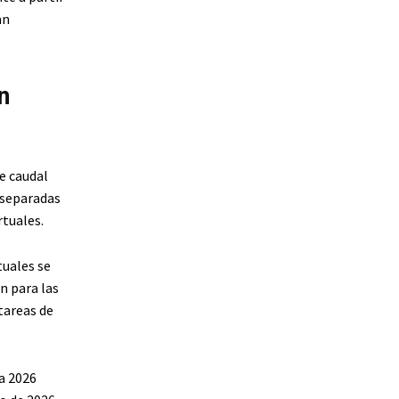
an
n
e caudal
s separadas
rtuales.
tuales se
en para las
tareas de
a 2026