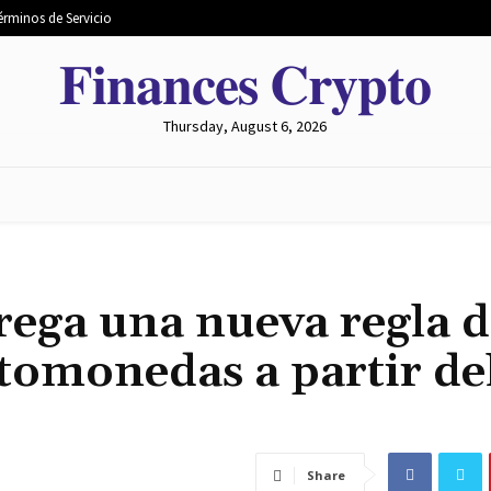
érminos de Servicio
𝐅𝐢𝐧𝐚𝐧𝐜𝐞𝐬 𝐂𝐫𝐲𝐩𝐭𝐨
Thursday, August 6, 2026
 MERCADO
MINERÍA
INTERCAMBIO
METAVERSO
rega una nueva regla 
ptomonedas a partir del
Share