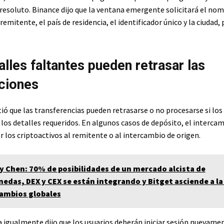
rresoluto. Binance dijo que la ventana emergente solicitará el no
emitente, el país de residencia, el identificador único y la ciudad,
alles faltantes pueden retrasar las
ciones
ió que las transferencias pueden retrasarse o no procesarse si los
los detalles requeridos. En algunos casos de depósito, el intercam
 los criptoactivos al remitente o al intercambio de origen.
y Chen: 70% de posibilidades de un mercado alcista de
edas, DEX y CEX se están integrando y Bitget asciende a la
cambios globales
 igualmente dijo que los usuarios deberán iniciar sesión nuevamen