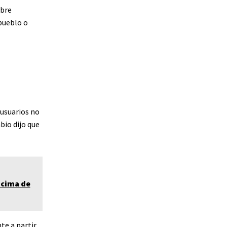
mbre
 pueblo o
 usuarios no
bio dijo que
 cima de
te a partir