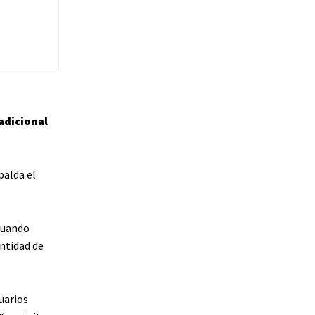
adicional
palda el
cuando
antidad de
uarios