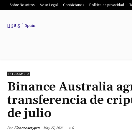
Sobre Nosotros
Aviso Legal
Contáctanos
Política de privacidad
T
38.5
C
Spain
INICIO
NOTICIAS
NOTICIAS DEL
INTERCAMBIO
Binance Australia ag
transferencia de cri
de julio
Por
Financescrypto
May 27, 2026
0