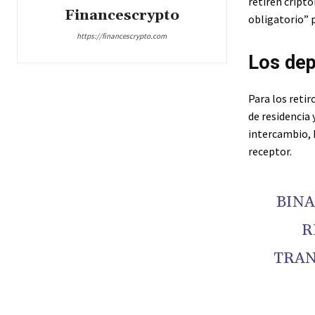
retiren cript
Financescrypto
obligatorio” p
https://financescrypto.com
Los dep
Para los reti
de residencia 
intercambio, 
receptor.
BINA
R
TRAN