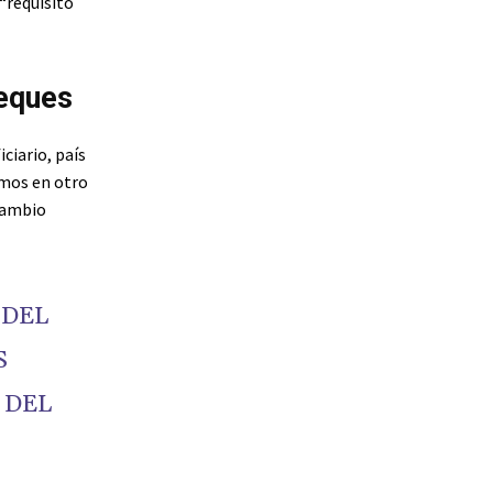
“requisito
heques
ciario, país
ismos en otro
cambio
 DEL
S
 DEL