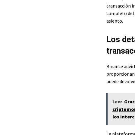
transacción i
completo del r
asiento.
Los det
transac
Binance advirt
proporcionan 
puede devolver
Leer
Grac
criptomon
los inter
La plataforma