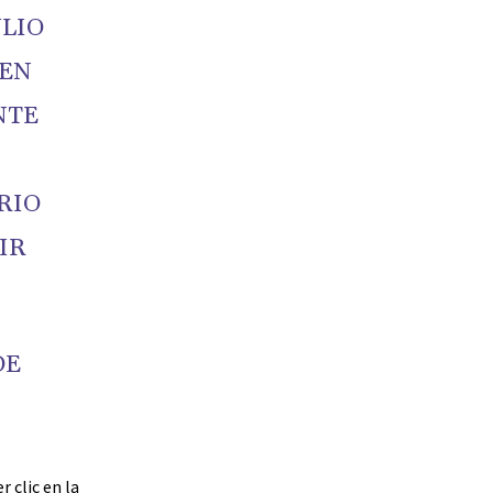
ULIO
BEN
NTE
RIO
IR
DE
 clic en la