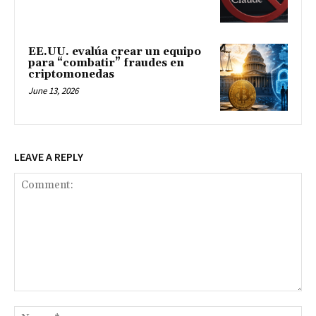
EE.UU. evalúa crear un equipo
para “combatir” fraudes en
criptomonedas
June 13, 2026
LEAVE A REPLY
Comment:
Na