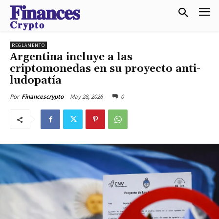
𝐅𝐢𝐧𝐚𝐧𝐜𝐞𝐬
𝐂𝐫𝐲𝐩𝐭𝐨
REGLAMENTO
Argentina incluye a las
criptomonedas en su proyecto anti-
ludopatía
May 28, 2026
0
Por
Financescrypto