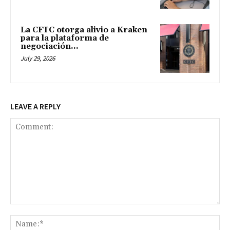
La CFTC otorga alivio a Kraken
para la plataforma de
negociación...
July 29, 2026
LEAVE A REPLY
Comment:
Na