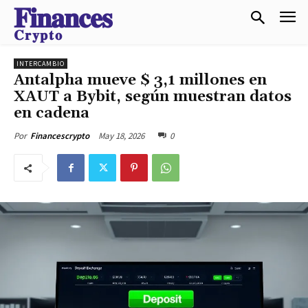
𝐅𝐢𝐧𝐚𝐧𝐜𝐞𝐬
𝐂𝐫𝐲𝐩𝐭𝐨
INTERCAMBIO
Antalpha mueve $ 3,1 millones en
XAUT a Bybit, según muestran datos
en cadena
May 18, 2026
0
Por
Financescrypto