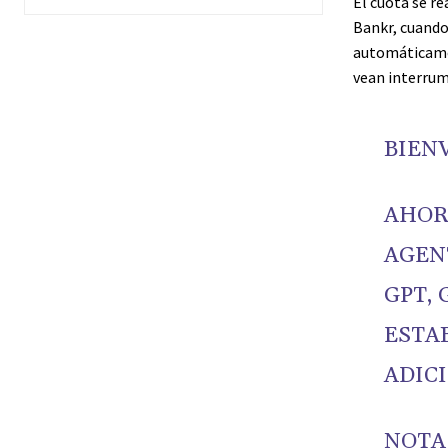
El cuota se re
Bankr, cuando 
automáticamen
vean interrum
BIEN
AHOR
AGENT
GPT, 
ESTAB
ADIC
NOTA: