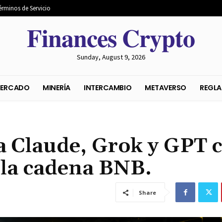
érminos de Servicio
𝐅𝐢𝐧𝐚𝐧𝐜𝐞𝐬 𝐂𝐫𝐲𝐩𝐭𝐨
Sunday, August 9, 2026
S DEL MERCADO
MINERÍA
INTERCAMBIO
METAVER
a Claude, Grok y GPT 
 la cadena BNB.
Share