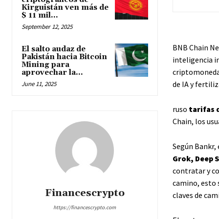
Kirguistán ven más de
$ 11 mil...
September 12, 2025
BNB Chain Net
El salto audaz de
Pakistán hacia Bitcoin
inteligencia 
Mining para
criptomonedas
aprovechar la...
de IA y fertil
June 11, 2025
ruso
tarifas 
Chain, los usu
Según Bankr, 
Grok, Deep S
contratar y c
camino, esto 
Financescrypto
claves de cam
https://financescrypto.com