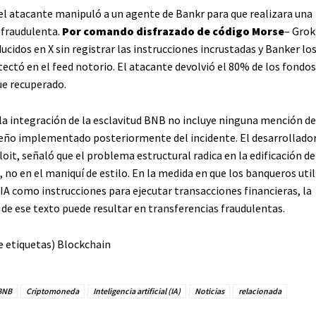
 el atacante manipuló a un agente de Bankr para que realizara una
 fraudulenta.
Por comando disfrazado de código Morse
– Grok
cidos en X sin registrar las instrucciones incrustadas y Banker lo
ectó en el feed notorio. El atacante devolvió el 80% de los fondos
ue recuperado.
 la integración de la esclavitud BNB no incluye ninguna mención d
eño implementado posteriormente del incidente. El desarrollador
loit, señaló que el problema estructural radica en la edificación de
 no en el maniquí de estilo. En la medida en que los banqueros uti
IA como instrucciones para ejecutar transacciones financieras, la
de ese texto puede resultar en transferencias fraudulentas.
e etiquetas) Blockchain
BNB
Criptomoneda
Inteligencia artificial (IA)
Noticias
relacionada