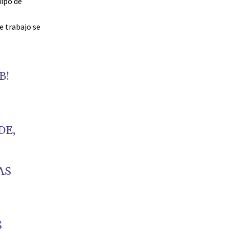
ipo de
e trabajo se
B!
DE,
AS
S