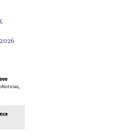
X
2026
.000
oNoticias,
ance