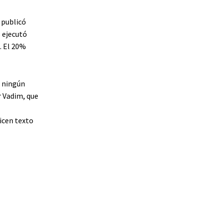
 publicó
s ejecutó
. El 20%
e ningún
 Vadim, que
licen texto