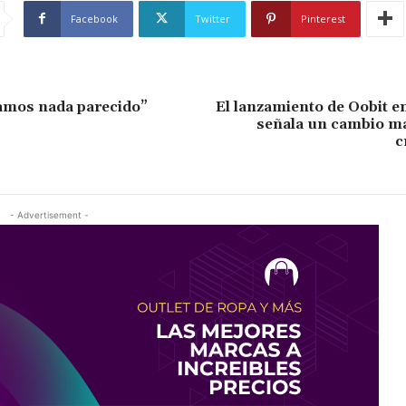
Facebook
Twitter
Pinterest
amos nada parecido”
El lanzamiento de Oobit e
señala un cambio ma
c
- Advertisement -