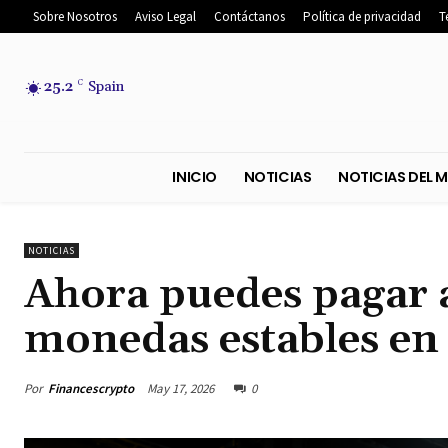
Sobre Nosotros
Aviso Legal
Contáctanos
Política de privacidad
T
25.2
C
Spain
INICIO
NOTICIAS
NOTICIA
NOTICIAS
Ahora puedes pagar 
monedas estables en
Por
Financescrypto
May 17, 2026
0