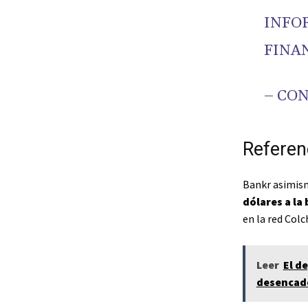
INFO
FINAN
– CO
Referen
Bankr asimis
dólares
a la 
en la red Col
Leer
El d
desencade