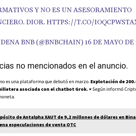
RMATIVOS Y NO ES UN ASESORAMIENTO
CIERO. DIOR. HTTPS://T.CO/IOQCPWSTA
NDENA BNB (@BNBCHAIN)
16 DE MAYO DE 
cias no mencionados en el anuncio.
mo es una plataforma que debutó en marzo.
Explotación de 200
billetera asociada con el chatbot Grok.
×
Según informó Cript
choneta.
epósito de Antalpha XAUT de 9,2 millones de dólares en Bin
na especulaciones de venta OTC