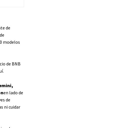
nte de
 de
30 modelos
cio de BNB
í.
emini,
ón
en lado de
ves de
s ni cuidar