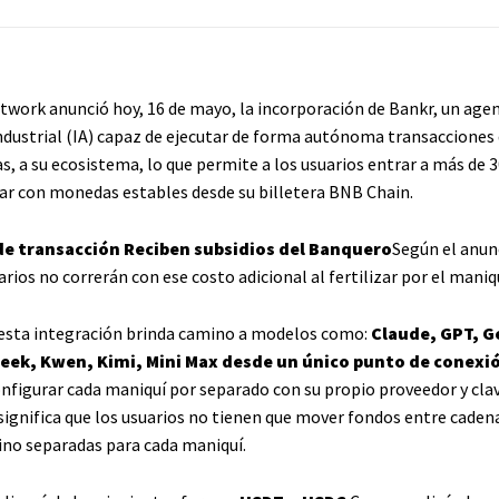
work anunció hoy, 16 de mayo, la incorporación de Bankr, un age
industrial (IA) capaz de ejecutar de forma autónoma transacciones
, a su ecosistema, lo que permite a los usuarios entrar a más de 
izar con monedas estables desde su billetera BNB Chain.
de transacción
Reciben subsidios del Banquero
Según el anun
arios no correrán con ese costo adicional al fertilizar por el maniqu
esta integración brinda camino a modelos como:
Claude, GPT, G
eek, Kwen, Kimi, Mini Max desde un único punto de conexi
onfigurar cada maniquí por separado con su propio proveedor y cla
significa que los usuarios no tienen que mover fondos entre cadena
ino separadas para cada maniquí.