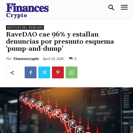
𝐅𝐢𝐧𝐚𝐧𝐜𝐞𝐬
𝐂𝐫𝐲𝐩𝐭𝐨
NOTICIAS DEL MERCADO
RaveDAO cae 96% y estallan
denuncias por presunto esquema
‘pump-and-dump’
April 19, 2026
0
Por
Financescrypto