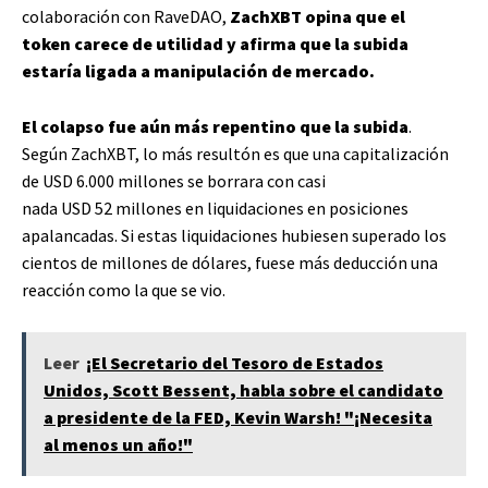
colaboración con RaveDAO,
ZachXBT opina que el
token carece de utilidad y afirma que la subida
estaría ligada a manipulación de mercado.
El colapso fue aún más repentino que la subida
.
Según ZachXBT, lo más resultón es que una capitalización
de USD 6.000 millones se borrara con casi
nada USD 52 millones en liquidaciones en posiciones
apalancadas. Si estas liquidaciones hubiesen superado los
cientos de millones de dólares, fuese más deducción una
reacción como la que se vio.
Leer
¡El Secretario del Tesoro de Estados
Unidos, Scott Bessent, habla sobre el candidato
a presidente de la FED, Kevin Warsh! "¡Necesita
al menos un año!"