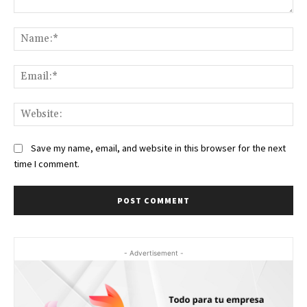
Comment:
Na
Ema
Web
Save my name, email, and website in this browser for the next
time I comment.
- Advertisement -